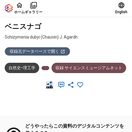
本文に飛ぶ
ホーム
ギャラリー
English
ベニスナゴ
Schizymenia dubyi (Chauvin) J. Agardh
収録元データベースで開く
自然史・理工学
収録:サイエンスミュージアムネット
メタデータ
どうやったらこの資料のデジタルコンテンツを