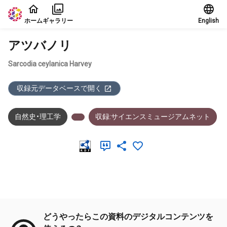
本文に飛ぶ
ホーム
ギャラリー
English
アツバノリ
Sarcodia ceylanica Harvey
収録元データベースで開く
自然史・理工学
収録:サイエンスミュージアムネット
メタデータ
どうやったらこの資料のデジタルコンテンツを