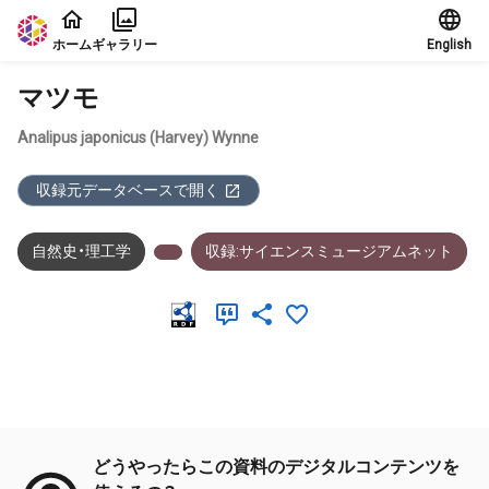
本文に飛ぶ
ホーム
ギャラリー
English
マツモ
Analipus japonicus (Harvey) Wynne
収録元データベースで開く
自然史・理工学
収録:サイエンスミュージアムネット
メタデータ
どうやったらこの資料のデジタルコンテンツを