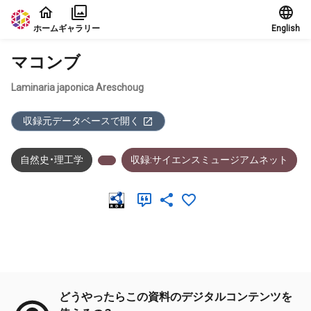
本文に飛ぶ
ホーム
ギャラリー
English
マコンブ
Laminaria japonica Areschoug
収録元データベースで開く
自然史・理工学
収録:サイエンスミュージアムネット
メタデータ
どうやったらこの資料のデジタルコンテンツを