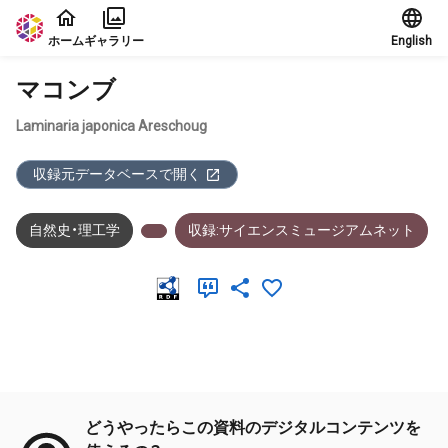
本文に飛ぶ
ホーム
ギャラリー
English
マコンブ
Laminaria japonica Areschoug
収録元データベースで開く
自然史・理工学
収録:サイエンスミュージアムネット
メタデータ
どうやったらこの資料のデジタルコンテンツを