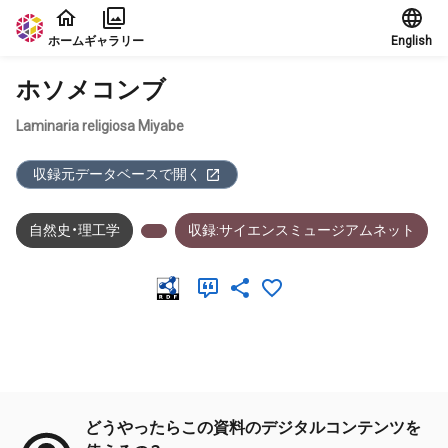
本文に飛ぶ
ホーム
ギャラリー
English
ホソメコンブ
Laminaria religiosa Miyabe
収録元データベースで開く
自然史・理工学
収録:サイエンスミュージアムネット
メタデータ
どうやったらこの資料のデジタルコンテンツを