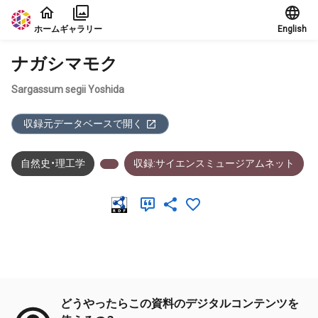
本文に飛ぶ
ホーム
ギャラリー
English
ナガシマモク
Sargassum segii Yoshida
収録元データベースで開く
自然史・理工学
収録:サイエンスミュージアムネット
メタデータ
どうやったらこの資料のデジタルコンテンツを