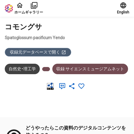
本文に飛ぶ
ホーム
ギャラリー
English
コモングサ
Spatoglossum pacificum Yendo
収録元データベースで開く
自然史・理工学
収録:サイエンスミュージアムネット
メタデータ
どうやったらこの資料のデジタルコンテンツを