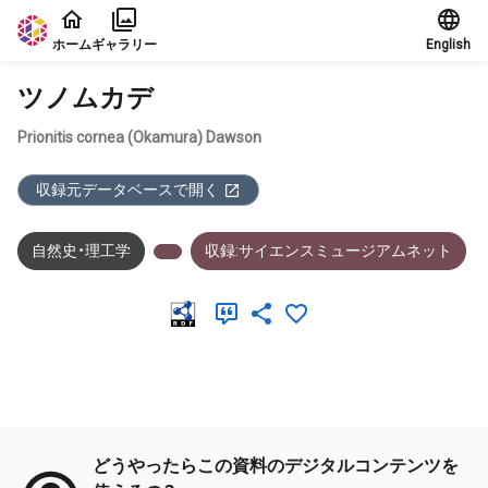
本文に飛ぶ
ホーム
ギャラリー
English
ツノムカデ
Prionitis cornea (Okamura) Dawson
収録元データベースで開く
自然史・理工学
収録:サイエンスミュージアムネット
メタデータ
どうやったらこの資料のデジタルコンテンツを