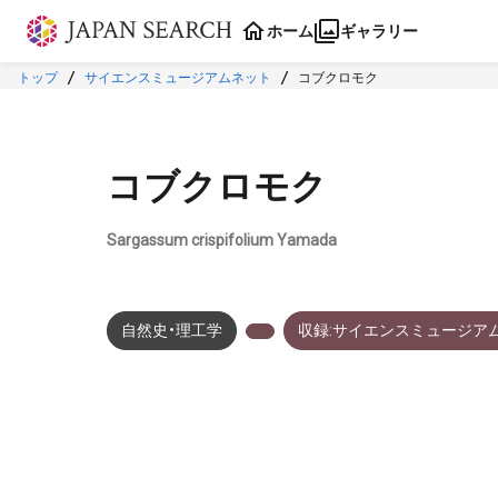
本文に飛ぶ
ホーム
ギャラリー
トップ
サイエンスミュージアムネット
コブクロモク
コブクロモク
Sargassum crispifolium Yamada
自然史・理工学
収録:サイエンスミュージア