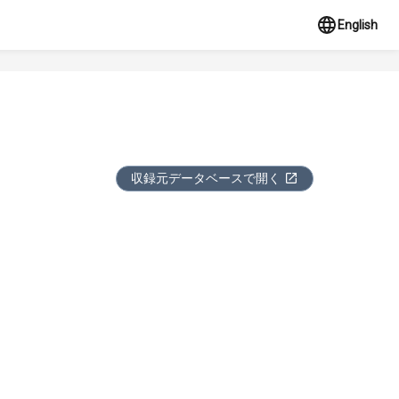
English
収録元データベースで開く