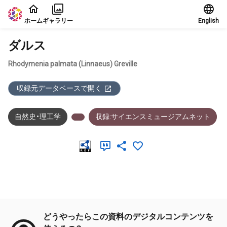
本文に飛ぶ
ホーム
ギャラリー
English
ダルス
Rhodymenia palmata (Linnaeus) Greville
収録元データベースで開く
自然史・理工学
収録:サイエンスミュージアムネット
メタデータ
どうやったらこの資料のデジタルコンテンツを