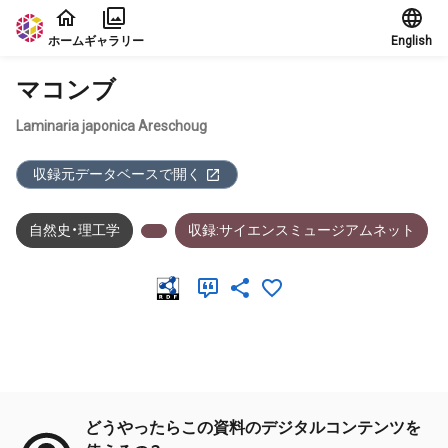
本文に飛ぶ
ホーム
ギャラリー
English
マコンブ
Laminaria japonica Areschoug
収録元データベースで開く
自然史・理工学
収録:サイエンスミュージアムネット
メタデータ
どうやったらこの資料のデジタルコンテンツを