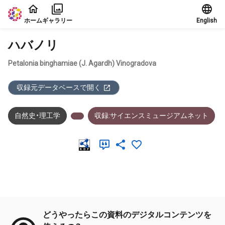
本文に飛ぶ
ホーム
ギャラリー
English
ハバノリ
Petalonia binghamiae (J. Agardh) Vinogradova
収録元データベースで開く
自然史・理工学
収録:サイエンスミュージアムネット
メタデータ
どうやったらこの資料のデジタルコンテンツを