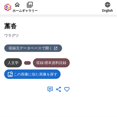
本文に飛ぶ
ホーム
ギャラリー
English
藁沓
ワラグツ
収録元データベースで開く
人文学
収録:標本資料目録
この画像に似た画像を探す
メタデータ