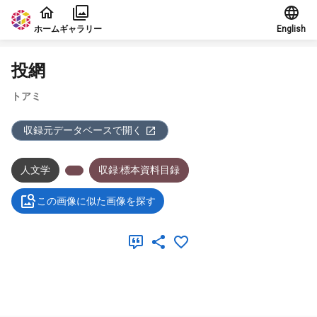
本文に飛ぶ
ホーム
ギャラリー
English
投網
トアミ
収録元データベースで開く
人文学
収録:標本資料目録
この画像に似た画像を探す
メタデータ