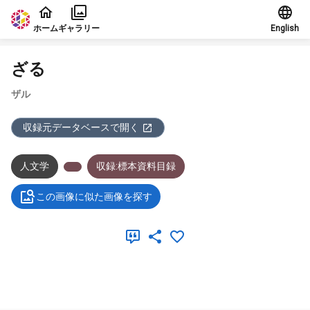
本文に飛ぶ
ホーム
ギャラリー
English
ざる
ザル
収録元データベースで開く
人文学
収録:標本資料目録
この画像に似た画像を探す
メタデータ