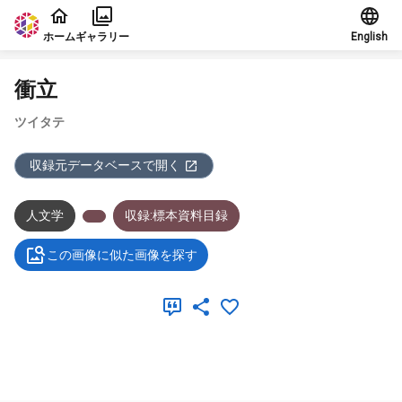
本文に飛ぶ
ホーム
ギャラリー
English
衝立
ツイタテ
収録元データベースで開く
人文学
収録:標本資料目録
この画像に似た画像を探す
メタデータ