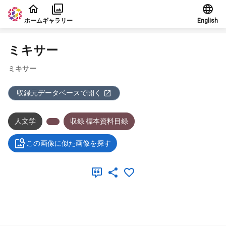
本文に飛ぶ
ホーム
ギャラリー
English
ミキサー
ミキサー
収録元データベースで開く
人文学
収録:標本資料目録
この画像に似た画像を探す
メタデータ