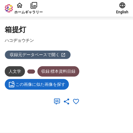
本文に飛ぶ
ホーム
ギャラリー
English
箱提灯
ハコヂョウチン
収録元データベースで開く
人文学
収録:標本資料目録
この画像に似た画像を探す
メタデータ