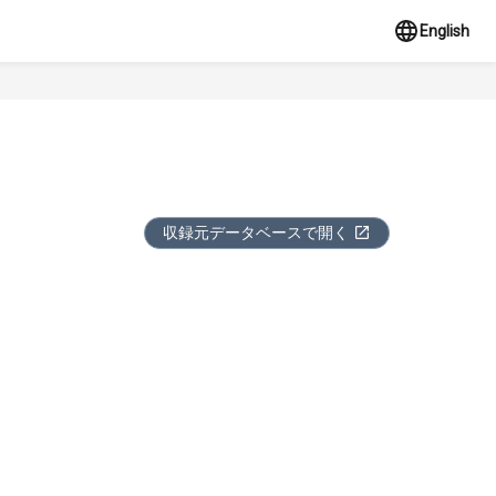
English
収録元データベースで開く