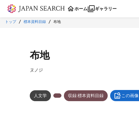
本文に飛ぶ
ホーム
ギャラリー
トップ
標本資料目録
布地
布地
ヌノジ
人文学
収録:標本資料目録
この画像