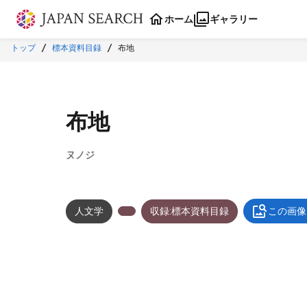
本文に飛ぶ
ホーム
ギャラリー
トップ
標本資料目録
布地
布地
ヌノジ
人文学
収録:標本資料目録
この画像