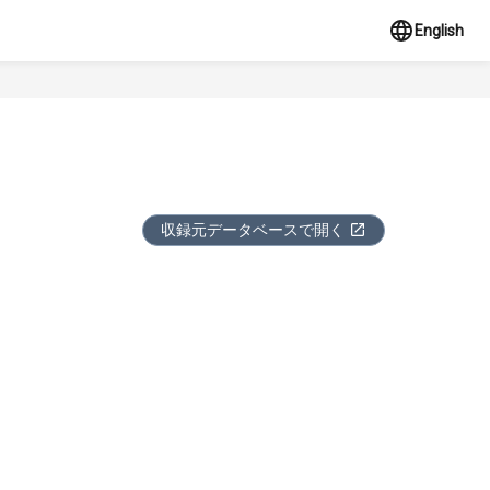
English
収録元データベースで開く