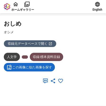
本文に飛ぶ
ホーム
ギャラリー
English
おしめ
オシメ
収録元データベースで開く
人文学
収録:標本資料目録
この画像に似た画像を探す
メタデータ