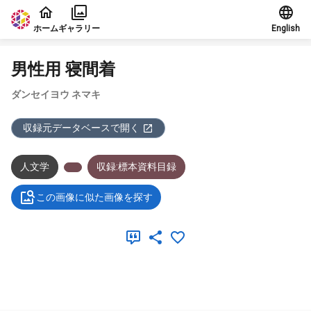
本文に飛ぶ
ホーム
ギャラリー
English
男性用 寝間着
ダンセイヨウ ネマキ
収録元データベースで開く
人文学
収録:標本資料目録
この画像に似た画像を探す
メタデータ