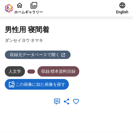
本文に飛ぶ
ホーム
ギャラリー
English
男性用 寝間着
ダンセイヨウ ネマキ
収録元データベースで開く
人文学
収録:標本資料目録
この画像に似た画像を探す
メタデータ