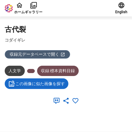
本文に飛ぶ
ホーム
ギャラリー
English
古代裂
コダイギレ
収録元データベースで開く
人文学
収録:標本資料目録
この画像に似た画像を探す
メタデータ