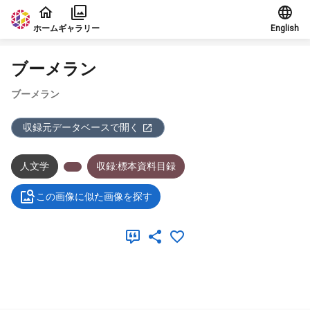
本文に飛ぶ
ホーム
ギャラリー
English
ブーメラン
ブーメラン
収録元データベースで開く
人文学
収録:標本資料目録
この画像に似た画像を探す
メタデータ