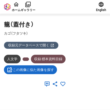
本文に飛ぶ
ホーム
ギャラリー
English
籠（蓋付き）
カゴ（フタツキ）
収録元データベースで開く
人文学
収録:標本資料目録
この画像に似た画像を探す
メタデータ