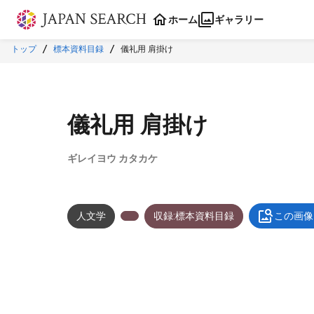
本文に飛ぶ
ホーム
ギャラリー
トップ
標本資料目録
儀礼用 肩掛け
儀礼用 肩掛け
ギレイヨウ カタカケ
人文学
収録:標本資料目録
この画像