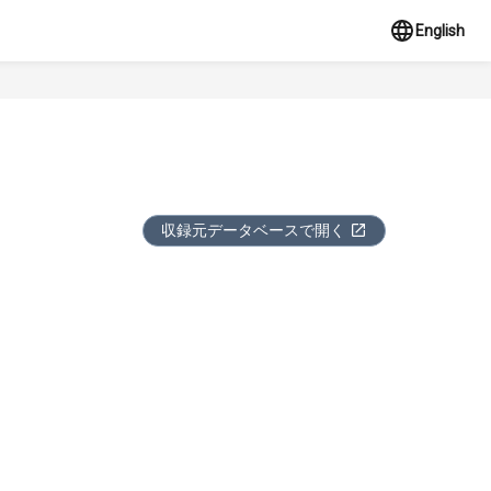
English
収録元データベースで開く