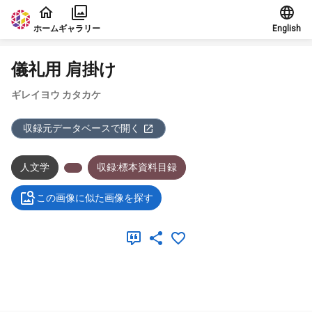
本文に飛ぶ
ホーム
ギャラリー
English
儀礼用 肩掛け
ギレイヨウ カタカケ
収録元データベースで開く
人文学
収録:標本資料目録
この画像に似た画像を探す
メタデータ