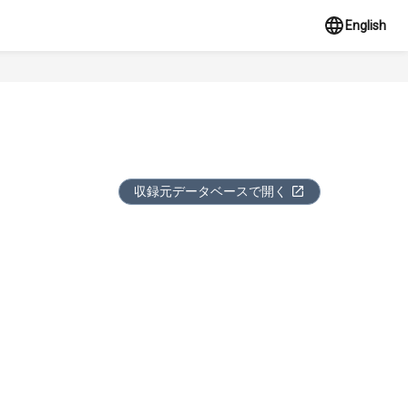
English
収録元データベースで開く