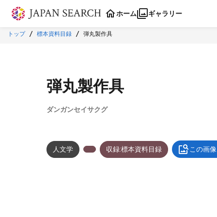
本文に飛ぶ
ホーム
ギャラリー
トップ
標本資料目録
弾丸製作具
弾丸製作具
ダンガンセイサクグ
人文学
収録:標本資料目録
この画像