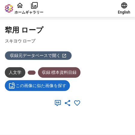
本文に飛ぶ
ホーム
ギャラリー
English
犂用 ロープ
スキヨウ ロープ
収録元データベースで開く
人文学
収録:標本資料目録
この画像に似た画像を探す
メタデータ