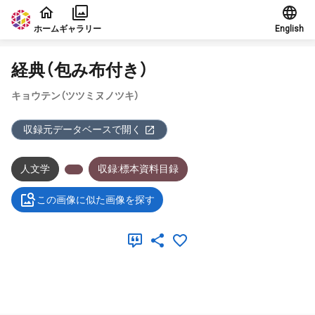
本文に飛ぶ
ホーム
ギャラリー
English
経典（包み布付き）
キョウテン（ツツミヌノツキ）
収録元データベースで開く
人文学
収録:標本資料目録
この画像に似た画像を探す
メタデータ