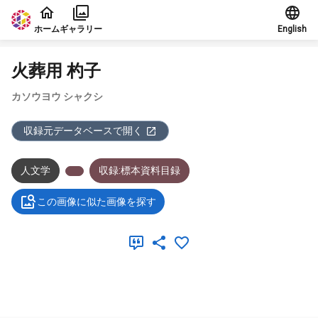
本文に飛ぶ
ホーム
ギャラリー
English
火葬用 杓子
カソウヨウ シャクシ
収録元データベースで開く
人文学
収録:標本資料目録
この画像に似た画像を探す
メタデータ