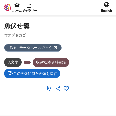
本文に飛ぶ
ホーム
ギャラリー
English
魚伏せ籠
ウオブセカゴ
収録元データベースで開く
人文学
収録:標本資料目録
この画像に似た画像を探す
メタデータ