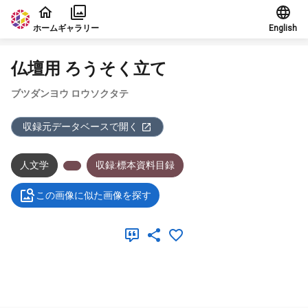
本文に飛ぶ
ホーム
ギャラリー
English
仏壇用 ろうそく立て
ブツダンヨウ ロウソクタテ
収録元データベースで開く
人文学
収録:標本資料目録
この画像に似た画像を探す
メタデータ