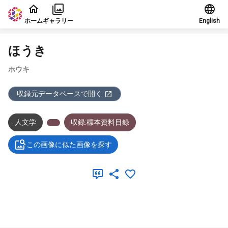
本文に飛ぶ
ホーム
ギャラリー
English
ほうき
ホウキ
収録元データベースで開く
人文学
収録:標本資料目録
この画像に似た画像を探す
メタデータ