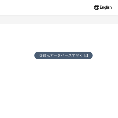
English
収録元データベースで開く