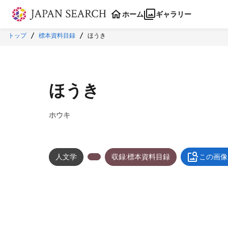
本文に飛ぶ
ホーム
ギャラリー
トップ
標本資料目録
ほうき
ほうき
ホウキ
人文学
収録:標本資料目録
この画像