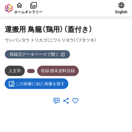
本文に飛ぶ
ホーム
ギャラリー
English
運搬用 鳥籠（鶏用）（蓋付き）
ウンパンヨウ トリカゴ（ニワトリヨウ）（フタツキ）
収録元データベースで開く
人文学
収録:標本資料目録
この画像に似た画像を探す
メタデータ