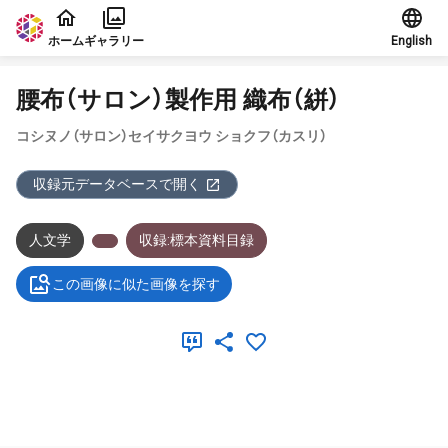
本文に飛ぶ
ホーム
ギャラリー
English
腰布（サロン）製作用 織布（絣）
コシヌノ（サロン）セイサクヨウ ショクフ（カスリ）
収録元データベースで開く
人文学
収録:標本資料目録
この画像に似た画像を探す
メタデータ