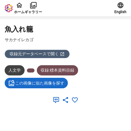
本文に飛ぶ
ホーム
ギャラリー
English
魚入れ籠
サカナイレカゴ
収録元データベースで開く
人文学
収録:標本資料目録
この画像に似た画像を探す
メタデータ