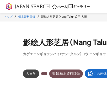
本文に飛ぶ
ホーム
ギャラリー
トップ
標本資料目録
影絵人形芝居（Nang Talung）用 人形
影絵人形芝居（Nang Talu
カゲエニンギョウシバイ（ナン・タルン）ヨウ ニンギョウ
人文学
収録:標本資料目録
この画像