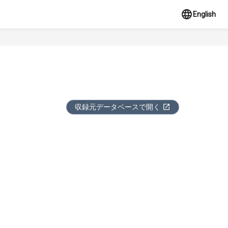
English
収録元データベースで開く