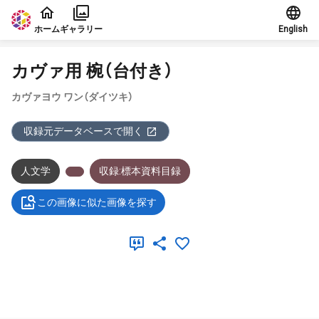
本文に飛ぶ
ホーム
ギャラリー
English
カヴァ用 椀（台付き）
カヴァヨウ ワン（ダイツキ）
収録元データベースで開く
人文学
収録:標本資料目録
この画像に似た画像を探す
メタデータ