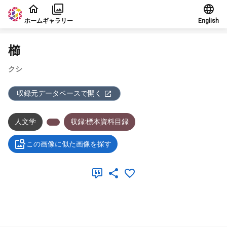
本文に飛ぶ
ホーム
ギャラリー
English
櫛
クシ
収録元データベースで開く
人文学
収録:標本資料目録
この画像に似た画像を探す
メタデータ