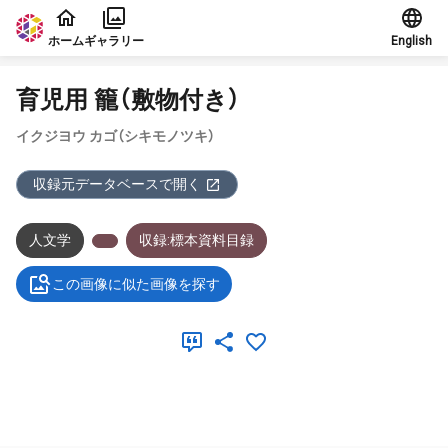
本文に飛ぶ
ホーム
ギャラリー
English
育児用 籠（敷物付き）
イクジヨウ カゴ（シキモノツキ）
収録元データベースで開く
人文学
収録:標本資料目録
この画像に似た画像を探す
メタデータ