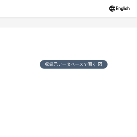
English
収録元データベースで開く