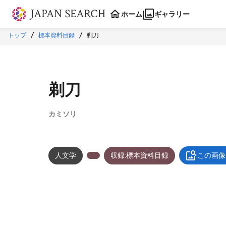
本文に飛ぶ
ホーム
ギャラリー
トップ
標本資料目録
剃刀
剃刀
カミソリ
人文学
収録:標本資料目録
この画像