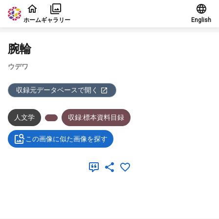
本文に飛ぶ
ホーム
ギャラリー
English
腕輪
ウデワ
収録元データベースで開く
人文学
収録:標本資料目録
この画像に似た画像を探す
メタデータ