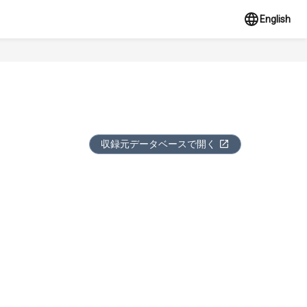
English
収録元データベースで開く