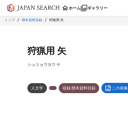
本文に飛ぶ
ホーム
ギャラリー
トップ
標本資料目録
狩猟用 矢
狩猟用 矢
シュリョウヨウ ヤ
人文学
収録:標本資料目録
この画像