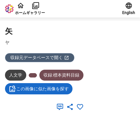
本文に飛ぶ
ホーム
ギャラリー
English
矢
ヤ
収録元データベースで開く
人文学
収録:標本資料目録
この画像に似た画像を探す
メタデータ