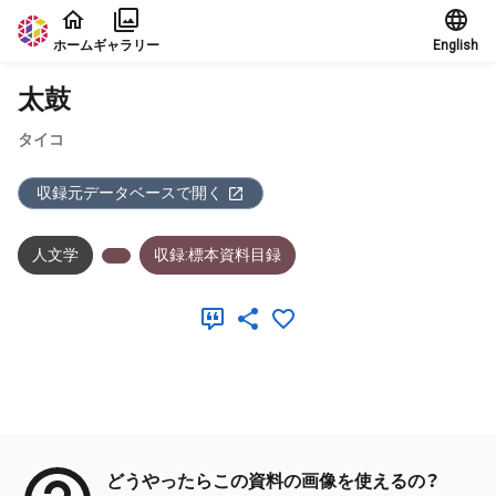
本文に飛ぶ
ホーム
ギャラリー
English
太鼓
タイコ
収録元データベースで開く
人文学
収録:標本資料目録
メタデータ
どうやったらこの資料の画像を使えるの？