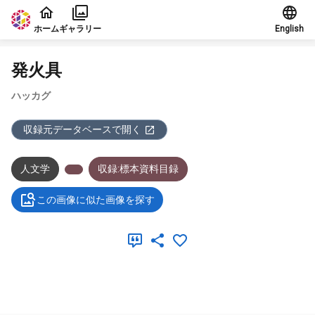
本文に飛ぶ
ホーム
ギャラリー
English
発火具
ハッカグ
収録元データベースで開く
人文学
収録:標本資料目録
この画像に似た画像を探す
メタデータ